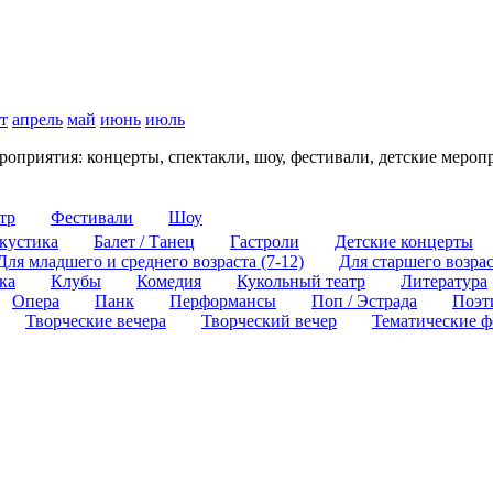
т
апрель
май
июнь
июль
роприятия: концерты, спектакли, шоу, фестивали, детские меро
тр
Фестивали
Шоу
кустика
Балет / Танец
Гастроли
Детские концерты
Для младшего и среднего возраста (7-12)
Для старшего возраст
ка
Клубы
Комедия
Кукольный театр
Литература
Опера
Панк
Перформансы
Поп / Эстрада
Поэт
Творческие вечера
Творческий вечер
Тематические ф