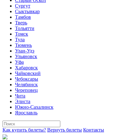
Старый Оскол
Сургут
Сыктывкар
Тамбов
Тверь
Тольятти
Томск
Тула
Тюмень
Улан-Удэ
Ульяновск
Уфа
Хабаровск
Чайковский
Чебоксары
Челябинск
Череповец
Чита
Элиста
Южно-Сахалинск
Ярославль
Как купить билеты?
Вернуть билеты
Контакты