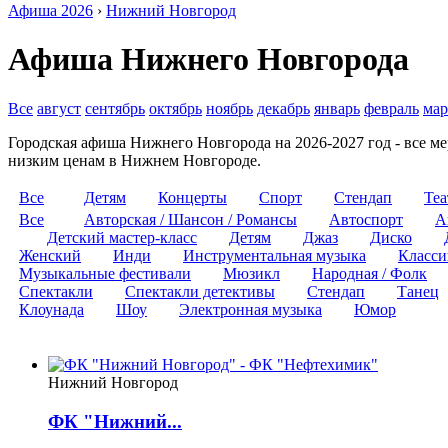
Афиша 2026
›
Нижний Новгород
Афиша Нижнего Новгорода
Все
август
сентябрь
октябрь
ноябрь
декабрь
январь
февраль
мар
Городская афиша Нижнего Новгорода на 2026-2027 год - все ме
низким ценам в Нижнем Новгороде.
Все
Детям
Концерты
Спорт
Стендап
Теа
Все
Авторская / Шансон / Романсы
Автоспорт
А
Детский мастер-класс
Детям
Джаз
Диско
Женский
Инди
Инструментальная музыка
Класси
Музыкальные фестивали
Мюзикл
Народная / Фолк
Спектакли
Спектакли детективы
Стендап
Танец
Клоунада
Шоу
Электронная музыка
Юмор
Нижний Новгород
ФК "Нижний...