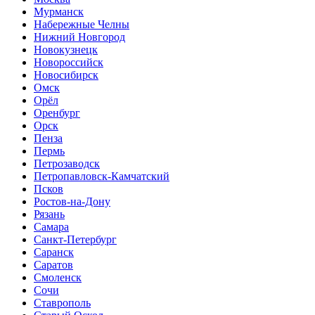
Мурманск
Набережные Челны
Нижний Новгород
Новокузнецк
Новороссийск
Новосибирск
Омск
Орёл
Оренбург
Орск
Пенза
Пермь
Петрозаводск
Петропавловск-Камчатский
Псков
Ростов-на-Дону
Рязань
Самара
Санкт-Петербург
Саранск
Саратов
Смоленск
Сочи
Ставрополь