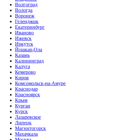
Волгоград
Вологда
Воронеж
Геленджик
Екатеринбург
Иваново
Ижевск
Иркутск
Йошкар-Ола
Казань
Калининград
Калуга
Кемерово
Киров
Комсомольск-на-Амуре
Краснодар
Красноярск
Крым
Курган
Курск
Лазаревское
Липецк
Магнитогорск
Махачкала
Москва