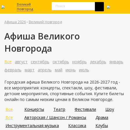
Великий
Новгород
Афиша 2026
›
Великий Новгород
Афиша Великого
Новгорода
Все
август
сентябрь
октябрь
ноябрь
декабрь
январь
февраль
март
апрель
май
июнь
июль
Городская афиша Великого Новгорода на 2026-2027 год -
все мероприятия: концерты, спектакли, шоу, фестивали,
детские мероприятия, спортивные события. Купите билеты
онлайн по самым низким ценам в Великом Новгороде.
Все
Концерты
Театр
Фестивали
Шоу
Все
Авторская / Шансон / Романсы
Драма
Инструментальная музыка
Классика
Клубы