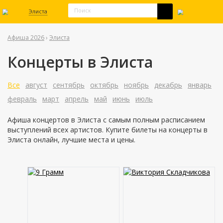
Элиста
Афиша 2026
›
Элиста
Концерты в Элиста
Все
август
сентябрь
октябрь
ноябрь
декабрь
январь
февраль
март
апрель
май
июнь
июль
Афиша концертов в Элиста с самым полным расписанием
выступлений всех артистов. Купите билеты на концерты в
Элиста онлайн, лучшие места и цены.