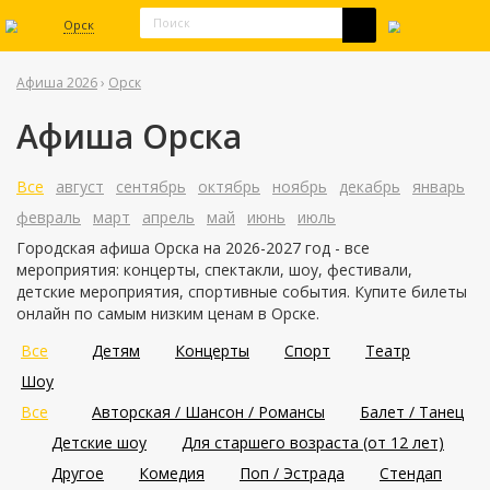
Орск
Афиша 2026
›
Орск
Афиша Орска
Все
август
сентябрь
октябрь
ноябрь
декабрь
январь
февраль
март
апрель
май
июнь
июль
Городская афиша Орска на 2026-2027 год - все
мероприятия: концерты, спектакли, шоу, фестивали,
детские мероприятия, спортивные события. Купите билеты
онлайн по самым низким ценам в Орске.
Все
Детям
Концерты
Спорт
Театр
Шоу
Все
Авторская / Шансон / Романсы
Балет / Танец
Детские шоу
Для старшего возраста (от 12 лет)
Другое
Комедия
Поп / Эстрада
Стендап