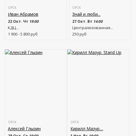
ОРСК
ОРСК
Иван Абрамов
Знай и люби...
22 Окт. Чт
19:00
27 Окт. Вт
14:00
КДЦ...
Централизованная...
1 900 - 5 800
руб
250
руб
ОРСК
ОРСК
Алексей Глызин
Кирилл Мазур....
28 Окт. Ср
19:00
1 Ноя. Вс
19:00