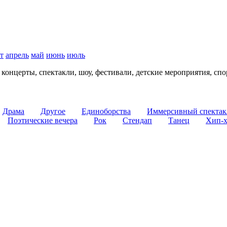
т
апрель
май
июнь
июль
: концерты, спектакли, шоу, фестивали, детские мероприятия, 
Драма
Другое
Единоборства
Иммерсивный спектак
Поэтические вечера
Рок
Стендап
Танец
Хип-х