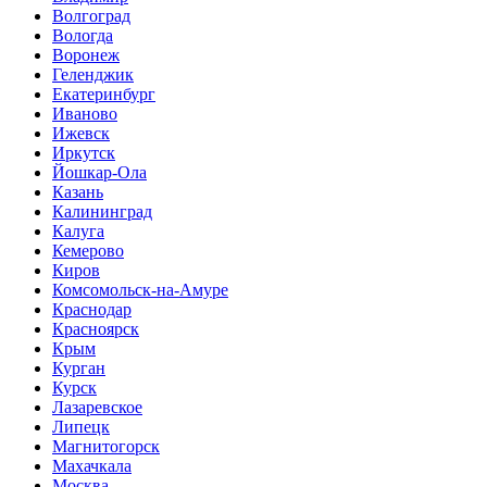
Волгоград
Вологда
Воронеж
Геленджик
Екатеринбург
Иваново
Ижевск
Иркутск
Йошкар-Ола
Казань
Калининград
Калуга
Кемерово
Киров
Комсомольск-на-Амуре
Краснодар
Красноярск
Крым
Курган
Курск
Лазаревское
Липецк
Магнитогорск
Махачкала
Москва