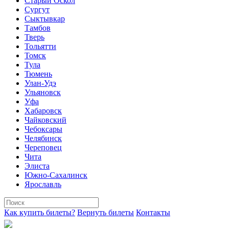
Старый Оскол
Сургут
Сыктывкар
Тамбов
Тверь
Тольятти
Томск
Тула
Тюмень
Улан-Удэ
Ульяновск
Уфа
Хабаровск
Чайковский
Чебоксары
Челябинск
Череповец
Чита
Элиста
Южно-Сахалинск
Ярославль
Как купить билеты?
Вернуть билеты
Контакты