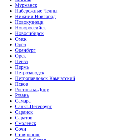
Мурманск
Набережные Челны
Нижний Новгород
Новокузнецк
Новороссийск
Новосибирск
Омск
Орёл
Оренбург
Орск
Пенза
Пермь
Петрозаводск
Петропавловск-Камчатский
Псков
Ростов-на-Дону
Рязань
Самара
Санкт-Петербург
Саранск
Саратов
Смоленск
Сочи
Ставрополь