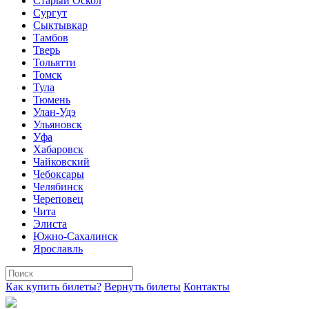
Старый Оскол
Сургут
Сыктывкар
Тамбов
Тверь
Тольятти
Томск
Тула
Тюмень
Улан-Удэ
Ульяновск
Уфа
Хабаровск
Чайковский
Чебоксары
Челябинск
Череповец
Чита
Элиста
Южно-Сахалинск
Ярославль
Как купить билеты?
Вернуть билеты
Контакты