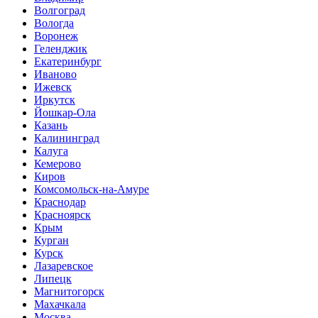
Волгоград
Вологда
Воронеж
Геленджик
Екатеринбург
Иваново
Ижевск
Иркутск
Йошкар-Ола
Казань
Калининград
Калуга
Кемерово
Киров
Комсомольск-на-Амуре
Краснодар
Красноярск
Крым
Курган
Курск
Лазаревское
Липецк
Магнитогорск
Махачкала
Москва