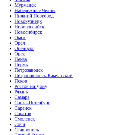
Мурманск
Набережные Челны
Нижний Новгород
Новокузнецк
Новороссийск
Новосибирск
Омск
Орёл
Оренбург
Орск
Пенза
Пермь
Петрозаводск
Петропавловск-Камчатский
Псков
Ростов-на-Дону
Рязань
Самара
Санкт-Петербург
Саранск
Саратов
Смоленск
Сочи
Ставрополь