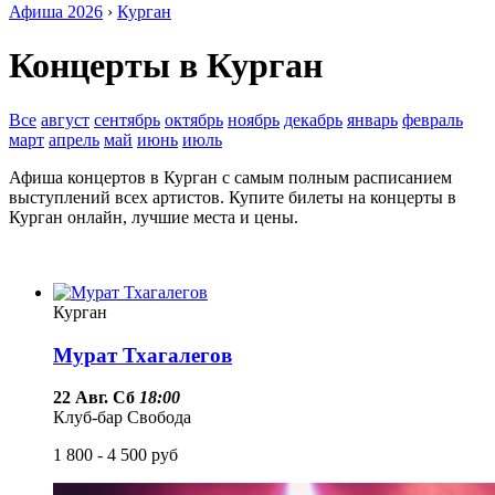
Афиша 2026
›
Курган
Концерты в Курган
Все
август
сентябрь
октябрь
ноябрь
декабрь
январь
февраль
март
апрель
май
июнь
июль
Афиша концертов в Курган с самым полным расписанием
выступлений всех артистов. Купите билеты на концерты в
Курган онлайн, лучшие места и цены.
Курган
Мурат Тхагалегов
22 Авг. Сб
18:00
Клуб-бар Свобода
1 800 - 4 500
руб