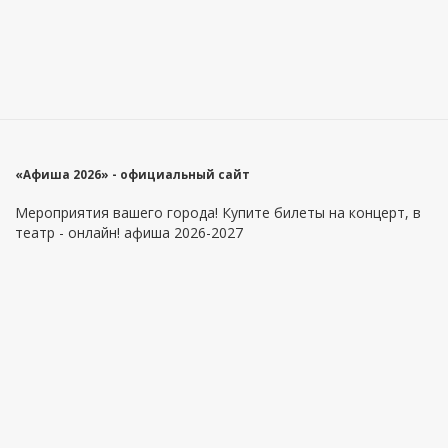
«Афиша 2026» - официальный сайт
Мероприятия вашего города! Купите билеты на концерт, в
театр - онлайн! афиша 2026-2027
Главное меню
Информация
Площадки
Как купить билеты?
Артисты
Как вернуть билеты?
Оферта
Контакты
Приложение