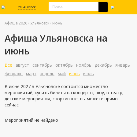
Ульяновск
Афиша 2026
›
Ульяновск
›
июнь
Афиша Ульяновска на
июнь
Все
август
сентябрь
октябрь
ноябрь
декабрь
январь
февраль
март
апрель
май
июнь
июль
В июне 2027 в Ульяновске состоится множество
мероприятий, купить билеты на концерты, шоу, в театр,
детские мероприятия, спортивные, вы можете прямо
сейчас.
Мероприятий не найдено