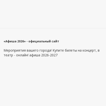
«Афиша 2026» - официальный сайт
Мероприятия вашего города! Купите билеты на концерт, в
театр - онлайн! афиша 2026-2027
Главное меню
Информация
Площадки
Как купить билеты?
Артисты
Как вернуть билеты?
Оферта
Контакты
Приложение