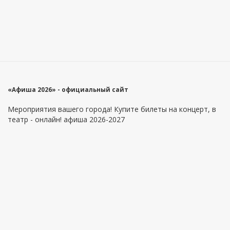
«Афиша 2026» - официальный сайт
Мероприятия вашего города! Купите билеты на концерт, в
театр - онлайн! афиша 2026-2027
Главное меню
Информация
Площадки
Как купить билеты?
Артисты
Как вернуть билеты?
Оферта
Контакты
Приложение