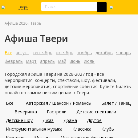
Тверь
Афиша 2026
›
Тверь
Афиша Твери
Все
август
сентябрь
октябрь
ноябрь
декабрь
январь
февраль
март
апрель
май
июнь
июль
Городская афиша Твери на 2026-2027 год - все
мероприятия: концерты, спектакли, шоу, фестивали,
детские мероприятия, спортивные события. Купите билеты
онлайн по самым низким ценам в Твери.
Все
Авторская / Шансон / Романсы
Балет / Танец
Вечеринка
Гастроли
Детские спектакли
Детские шоу
Джаз
Драма
Другое
Инструментальная музыка
Классика
Клубы
Комедия
Металл
Музыкальные фестивали