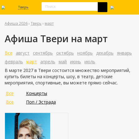
Тверь
Афиша 2026
›
Тверь
›
март
Афиша Твери на март
Все
август
сентябрь
октябрь
ноябрь
декабрь
январь
февраль
март
апрель
май
июнь
июль
В марте 2027 в Твери состоится множество мероприятий,
купить билеты на концерты, шоу, в театр, детские
мероприятия, спортивные, вы можете прямо сейчас.
Все
Концерты
Все
Поп / Эстрада