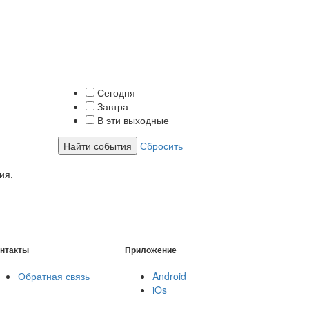
Сегодня
Завтра
В эти выходные
Найти события
Сбросить
ия,
нтакты
Приложение
Обратная связь
Android
iOs