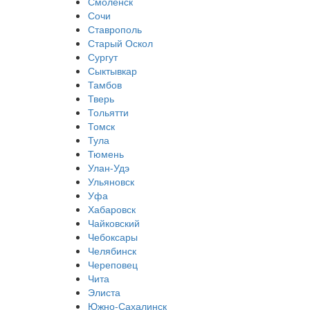
Смоленск
Сочи
Ставрополь
Старый Оскол
Сургут
Сыктывкар
Тамбов
Тверь
Тольятти
Томск
Тула
Тюмень
Улан-Удэ
Ульяновск
Уфа
Хабаровск
Чайковский
Чебоксары
Челябинск
Череповец
Чита
Элиста
Южно-Сахалинск