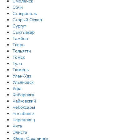
Смоленск
Сочи
Ставрополь
Старый Оскол
Сургут
Сыктывкар
Тамбов
Тверь
Тольятти
Томск
Тула
Тюмень
Улан-Удэ
Ульяновск
Уфа
Хабаровск
Чайковский
Чебоксары
Челябинск
Череповец
Чита
Элиста
Южно-Сахалинск