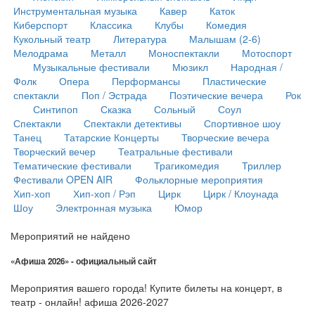
Инструментальная музыка
Кавер
Каток
Киберспорт
Классика
Клубы
Комедия
Кукольный театр
Литература
Малышам (2-6)
Мелодрама
Металл
Моноспектакли
Мотоспорт
Музыкальные фестивали
Мюзикл
Народная /
Фолк
Опера
Перформансы
Пластические
спектакли
Поп / Эстрада
Поэтические вечера
Рок
Синтипоп
Сказка
Сольный
Соул
Спектакли
Спектакли детективы
Спортивное шоу
Танец
Татарские Концерты
Творческие вечера
Творческий вечер
Театральные фестивали
Тематические фестивали
Трагикомедия
Триллер
Фестивали OPEN AIR
Фольклорные мероприятия
Хип-хоп
Хип-хоп / Рэп
Цирк
Цирк / Клоунада
Шоу
Электронная музыка
Юмор
Мероприятий не найдено
«Афиша 2026» - официальный сайт
Мероприятия вашего города! Купите билеты на концерт, в
театр - онлайн! афиша 2026-2027