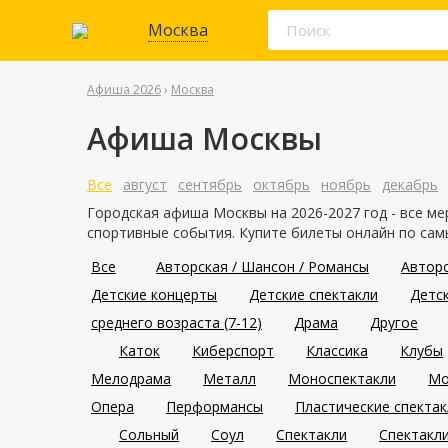
Москва
Афиша 2026
›
Москва
Афиша Москвы
Все
август
сентябрь
октябрь
ноябрь
декабрь
Городская афиша Москвы на 2026-2027 год - все ме
спортивные события. Купите билеты онлайн по сам
Все
Авторская / Шансон / Романсы
Авторс
Детские концерты
Детские спектакли
Детс
среднего возраста (7-12)
Драма
Другое
Каток
Киберспорт
Классика
Клубы
Мелодрама
Металл
Моноспектакли
Мо
Опера
Перформансы
Пластические спектак
Сольный
Соул
Спектакли
Спектакл