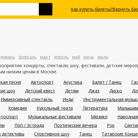
Как купить билеты?
Вернуть би
январь
февраль
март
апрель
май
июнь
июль
роприятия: концерты, спектакли, шоу, фестивали, детские мероп
ым низким ценам в Москве.
кая песня
Автоспорт
Акустика
Балет / Танец
Га
кие шоу
Детский квест
Детям
Джаз
Диско
Дл
Иммерсивный спектакль
Инди
Инструментальная музык
Комедия
Кукольный театр
Литература
Малышам 
тоспорт
Музыкальные фестивали
Мюзикл
Народная
ли
Поп / Эстрада
Поэтические вечера
Рок
Синти
и детективы
Спортивное шоу
Танец
Татарские Конц