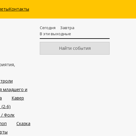
леты
Контакты
Сегодня
Завтра
В эти выходные
Найти события
риятия,
строли
я младшего и
а
Кавер
(2-6)
 / Фолк
поп
Сказка
ерты