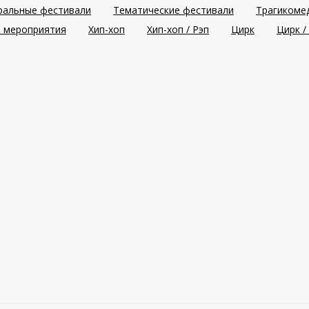
ральные фестивали
Тематические фестивали
Трагикоме
 мероприятия
Хип-хоп
Хип-хоп / Рэп
Цирк
Цирк /