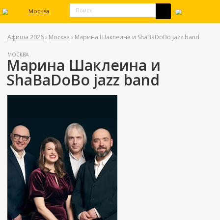
Москва
Афиша 2026
›
Москва
› Марина Шаклеина и ShaBaDoBo jazz band
МОСКВА
Марина Шаклеина и
ShaBaDoBo jazz band