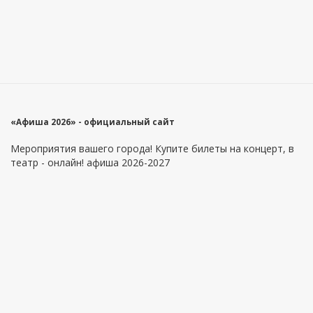
«Афиша 2026» - официальный сайт
Мероприятия вашего города! Купите билеты на концерт, в
театр - онлайн! афиша 2026-2027
Главное меню
Информация
Площадки
Как купить билеты?
Артисты
Как вернуть билеты?
Оферта
Контакты
Приложение