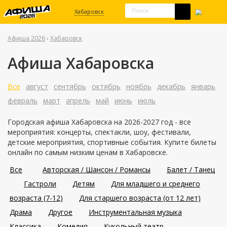
Хабаровск
Афиша 2026
›
Хабаровск
Афиша Хабаровска
Все
август
сентябрь
октябрь
ноябрь
декабрь
январь
февраль
март
апрель
май
июнь
июль
Городская афиша Хабаровска на 2026-2027 год - все
мероприятия: концерты, спектакли, шоу, фестивали,
детские мероприятия, спортивные события. Купите билеты
онлайн по самым низким ценам в Хабаровске.
Все
Авторская / Шансон / Романсы
Балет / Танец
Гастроли
Детям
Для младшего и среднего
возраста (7-12)
Для старшего возраста (от 12 лет)
Драма
Другое
Инструментальная музыка
Классика
Комедия
Кукольный театр