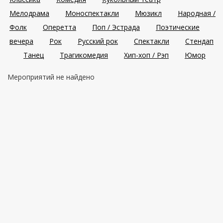
Мелодрама
Моноспектакли
Мюзикл
Народная /
Фолк
Оперетта
Поп / Эстрада
Поэтические
вечера
Рок
Русский рок
Спектакли
Стендап
Танец
Трагикомедия
Хип-хоп / Рэп
Юмор
Мероприятий не найдено