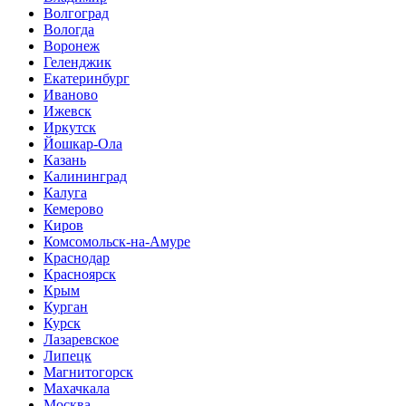
Волгоград
Вологда
Воронеж
Геленджик
Екатеринбург
Иваново
Ижевск
Иркутск
Йошкар-Ола
Казань
Калининград
Калуга
Кемерово
Киров
Комсомольск-на-Амуре
Краснодар
Красноярск
Крым
Курган
Курск
Лазаревское
Липецк
Магнитогорск
Махачкала
Москва