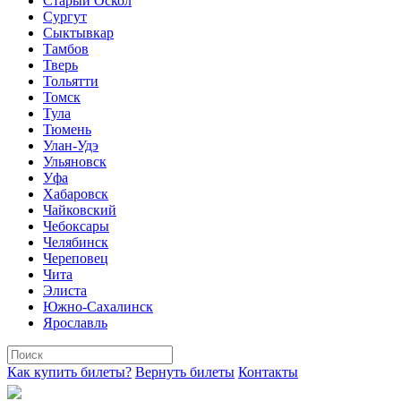
Старый Оскол
Сургут
Сыктывкар
Тамбов
Тверь
Тольятти
Томск
Тула
Тюмень
Улан-Удэ
Ульяновск
Уфа
Хабаровск
Чайковский
Чебоксары
Челябинск
Череповец
Чита
Элиста
Южно-Сахалинск
Ярославль
Как купить билеты?
Вернуть билеты
Контакты